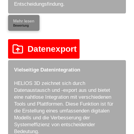
Entscheidungsfindung.
Mehr lesen
Bewertung
Datenexport
Vielseitige Datenintegration
HELIOS 3D zeichnet sich durch
Datenaustausch und -export aus und bietet
eine nahtlose Integration mit verschiedenen
Tools und Plattformen. Diese Funktion ist für
die Erstellung eines umfassenden digitalen
Modells und die Verbesserung der
Systemeffizienz von entscheidender
Bedeutung.