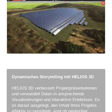
Dynamisches Storytelling mit HELIOS 3D
HELIOS 3D verbessert Projektpräsentationen
und verwandelt Daten in ansprechende
Visualisierungen und interaktive Erlebnisse. Es
ist darauf ausgelegt, den Inhalt Ihres Projekts
effektiv zu vermitteln, egal ob gegenüber