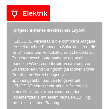
Elektrik
Fortgeschrittenes elektrisches Layout
HELIOS 3D vereinfacht die komplexe Aufgabe
der elektrischen Planung in Solarprojekten, die
für Effizienz und Rentabilität entscheidend ist.
Es bietet sowohl automatische als auch
manuelle Werkzeuge für die Verwaltung von
Solartabellen und Stringkonfigurationen sowie
für kritische Berechnungen wie
Spannungsabfall und Leistungsverlust.
HELIOS 3D liefert mehr als nur Daten; es
bietet Einblicke zur Verbesserung der
Projekteffizienz mit einem digitalen Zwilling
Ihrer elektrischen Planung.