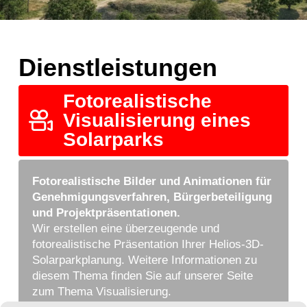
Dienstleistungen
Fotorealistische
Visualisierung eines
Solarparks
Fotorealistische Bilder und Animationen für
Genehmigungsverfahren, Bürgerbeteiligung
und Projektpräsentationen.
Wir erstellen eine überzeugende und
fotorealistische Präsentation Ihrer Helios-3D-
Solarparkplanung. Weitere Informationen zu
diesem Thema finden Sie auf unserer Seite
zum Thema Visualisierung.