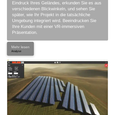
Eindruck Ihres Geländes, erkunden Sie es aus
verschiedenen Blickwinkeln, und sehen Sie
später, wie Ihr Projekt in die tatsächliche
Umgebung integriert wird. Beeindrucken Sie
Ihre Kunden mit einer VR-immersiven
Präsentation.
Mehr lesen
Analyse