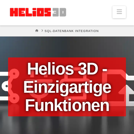
Navi
STARTSEITE
SQL-DATENBANK INTEGRATION
Helios 3D -
Einzigartige
Funktionen