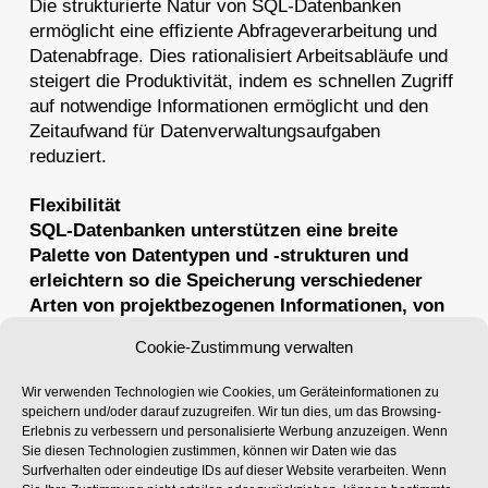
Die strukturierte Natur von SQL-Datenbanken
ermöglicht eine effiziente Abfrageverarbeitung und
Datenabfrage. Dies rationalisiert Arbeitsabläufe und
steigert die Produktivität, indem es schnellen Zugriff
auf notwendige Informationen ermöglicht und den
Zeitaufwand für Datenverwaltungsaufgaben
reduziert.
Flexibilität
SQL-Datenbanken unterstützen eine breite
Palette von Datentypen und -strukturen und
erleichtern so die Speicherung verschiedener
Arten von projektbezogenen Informationen, von
Textbeschreibungen bis hin zu komplexen CAD-
Cookie-Zustimmung verwalten
Zeichnungen und detaillierten PV-Artikeln.
Wir verwenden Technologien wie Cookies, um Geräteinformationen zu
Durch die Nutzung dieser Vorteile können
speichern und/oder darauf zuzugreifen. Wir tun dies, um das Browsing-
Anwendungen, die eine SQL-Datenbank zur
Erlebnis zu verbessern und personalisierte Werbung anzuzeigen. Wenn
Sie diesen Technologien zustimmen, können wir Daten wie das
Projektdatenverwaltung nutzen, ein höheres Maß an
Surfverhalten oder eindeutige IDs auf dieser Website verarbeiten. Wenn
Effizienz, Sicherheit und Zusammenarbeit erreichen,